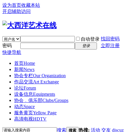
设为首页
收藏本站
开启辅助访问
找回密码
自动登录
密码
立即注册
登录
快捷导航
首页
Home
新闻
News
协会专栏
Our Organization
作品交流
Art Exchange
论坛
Forum
设备信息
Equipments
协会﹒俱乐部
Clubs/Groups
动态
Space
服务黄页
Yellow Page
高清电视
HDTV
搜索
热搜:
活动
交友
discuz
搜索