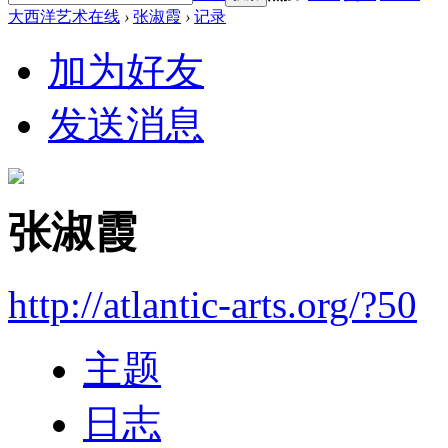
大西洋艺术在线
›
张淑霞
›
记录
加为好友
发送消息
张淑霞
http://atlantic-arts.org/?50
主题
日志