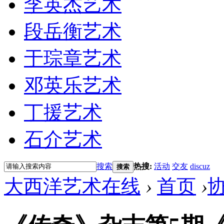
李英杰艺术
段岳衡艺术
于琮章艺术
邓英乐艺术
丁援艺术
石介艺术
搜索
热搜:
活动
交友
discuz
搜索
大西洋艺术在线
›
首页
›