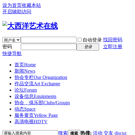
设为首页
收藏本站
开启辅助访问
找回密码
自动登录
密码
立即注册
登录
快捷导航
首页
Home
新闻
News
协会专栏
Our Organization
作品交流
Art Exchange
论坛
Forum
设备信息
Equipments
协会﹒俱乐部
Clubs/Groups
动态
Space
服务黄页
Yellow Page
高清电视
HDTV
搜索
热搜:
活动
交友
discuz
搜索