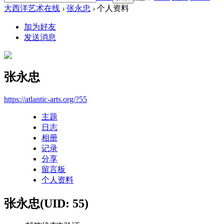
大西洋艺术在线
›
张永忠
›
个人资料
加为好友
发送消息
张永忠
https://atlantic-arts.org/?55
主题
日志
相册
记录
分享
留言板
个人资料
张永忠
(UID: 55)