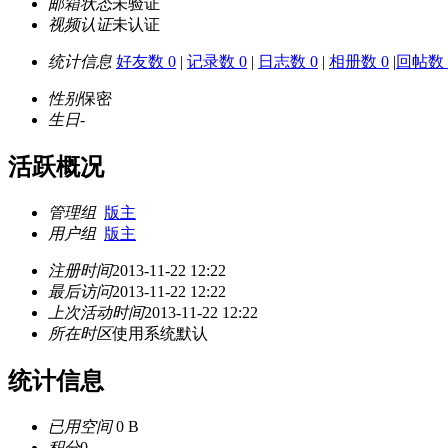
邮箱状态
未验证
视频认证
未认证
统计信息
好友数 0
|
记录数 0
|
日志数 0
|
相册数 0
|
回帖数 
性别
保密
生日
-
活跃概况
管理组
版主
用户组
版主
注册时间
2013-11-22 12:22
最后访问
2013-11-22 12:22
上次活动时间
2013-11-22 12:22
所在时区
使用系统默认
统计信息
已用空间
0 B
积分
0