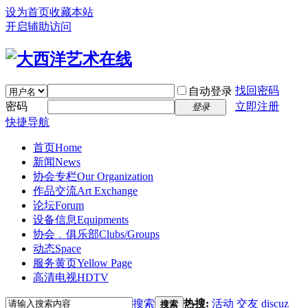
设为首页
收藏本站
开启辅助访问
找回密码
自动登录
密码
立即注册
登录
快捷导航
首页
Home
新闻
News
协会专栏
Our Organization
作品交流
Art Exchange
论坛
Forum
设备信息
Equipments
协会﹒俱乐部
Clubs/Groups
动态
Space
服务黄页
Yellow Page
高清电视
HDTV
搜索
热搜:
活动
交友
discuz
搜索