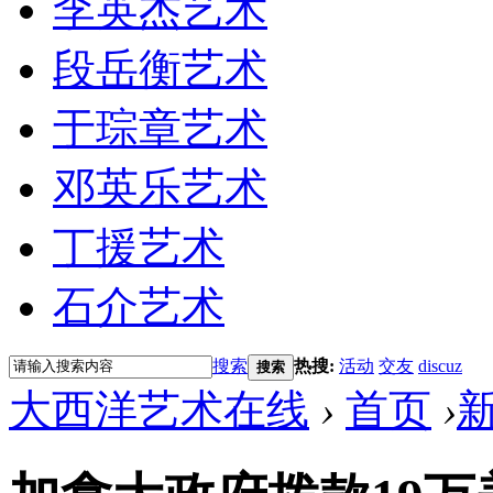
李英杰艺术
段岳衡艺术
于琮章艺术
邓英乐艺术
丁援艺术
石介艺术
搜索
热搜:
活动
交友
discuz
搜索
大西洋艺术在线
›
首页
›