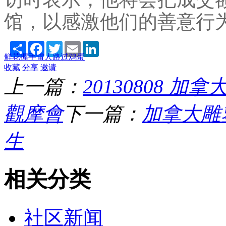
馆，以感激他们的善意行
Share
Facebook
Twitter
Email
LinkedIn
鲜花
握手
雷人
路过
鸡蛋
收藏
分享
邀请
上一篇：
20130808 
觀摩會
下一篇：
加拿大雕
生
相关分类
社区新闻