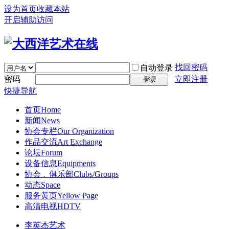
设为首页
收藏本站
开启辅助访问
找回密码
自动登录
密码
立即注册
登录
快捷导航
首页
Home
新闻
News
协会专栏
Our Organization
作品交流
Art Exchange
论坛
Forum
设备信息
Equipments
协会﹒俱乐部
Clubs/Groups
动态
Space
服务黄页
Yellow Page
高清电视
HDTV
李英杰艺术