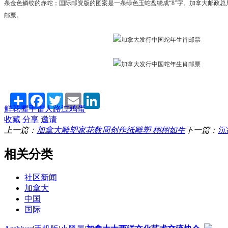
条金色鳞纹的赤蛇；国际邮资版的图案是一条绿色玉蛇盘绕成“8”字。加拿大邮政总局
邮票。
Share
Facebook
Twitter
Email
LinkedIn
鲜花
握手
雷人
路过
鸡蛋
收藏
分享
邀请
上一篇：
加拿大雕塑家花数周创作纸雕塑 栩栩如生
下一篇：
沉
相关分类
社区新闻
加拿大
中国
国际