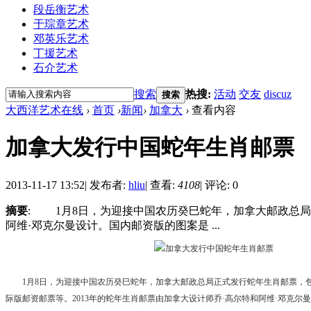
段岳衡艺术
于琮章艺术
邓英乐艺术
丁援艺术
石介艺术
搜索
热搜:
活动
交友
discuz
搜索
大西洋艺术在线
›
首页
›
新闻
›
加拿大
›
查看内容
加拿大发行中国蛇年生肖邮票
2013-11-17 13:52
|
发布者:
hliu
|
查看:
4108
|
评论: 0
摘要
: 1月8日，为迎接中国农历癸巳蛇年，加拿大邮政总局
阿维·邓克尔曼设计。国内邮资版的图案是 ...
1月8日，为迎接中国农历癸巳蛇年，加拿大邮政总局正式发行蛇年生肖邮票，
际版邮资邮票等。2013年的蛇年生肖邮票由加拿大设计师乔·高尔特和阿维·邓克尔