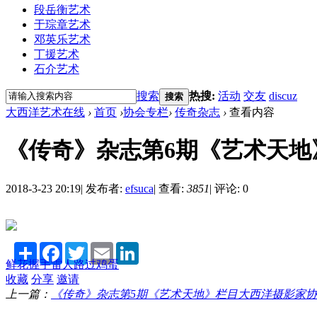
段岳衡艺术
于琮章艺术
邓英乐艺术
丁援艺术
石介艺术
搜索
热搜:
活动
交友
discuz
搜索
大西洋艺术在线
›
首页
›
协会专栏
›
传奇杂志
›
查看内容
《传奇》杂志第6期《艺术天地》
2018-3-23 20:19
|
发布者:
efsuca
|
查看:
3851
|
评论: 0
Share
Facebook
Twitter
Email
LinkedIn
鲜花
握手
雷人
路过
鸡蛋
收藏
分享
邀请
上一篇：
《传奇》杂志第5期《艺术天地》栏目大西洋摄影家协会