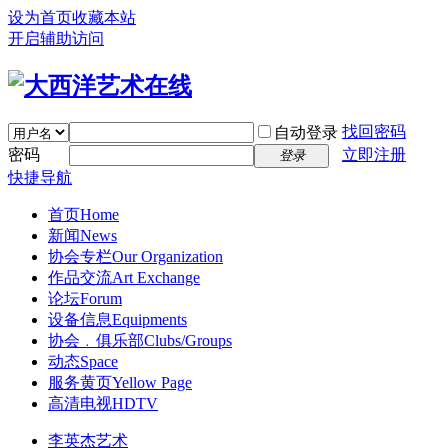
设为首页
收藏本站
开启辅助访问
找回密码
自动登录
密码
立即注册
登录
快捷导航
首页
Home
新闻
News
协会专栏
Our Organization
作品交流
Art Exchange
论坛
Forum
设备信息
Equipments
协会﹒俱乐部
Clubs/Groups
动态
Space
服务黄页
Yellow Page
高清电视
HDTV
李英杰艺术