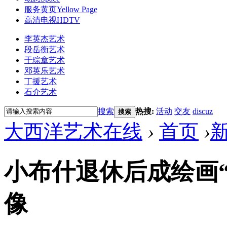
服务黄页
Yellow Page
高清电视
HDTV
李英杰艺术
段岳衡艺术
于琮章艺术
邓英乐艺术
丁援艺术
石介艺术
搜索
热搜:
活动
交友
discuz
搜索
大西洋艺术在线
›
首页
›
小布什退休后成绘画“
像