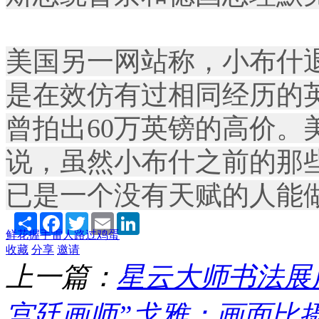
美国另一网站称，小布什退
是在效仿有过相同经历的
曾拍出60万英镑的高价。
说，虽然小布什之前的那
已是一个没有天赋的人能
Share
Facebook
Twitter
Email
LinkedIn
鲜花
握手
雷人
路过
鸡蛋
收藏
分享
邀请
上一篇：
星云大师书法展
宫廷画师”戈雅：画面比