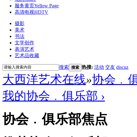
服务黄页
Yellow Page
高清电视
HDTV
摄影
美术
书法
文学创作
表演艺术
艺术品收藏
搜索
热搜:
活动
交友
discuz
搜索
大西洋艺术在线
»
协会﹒
我的协会﹒俱乐部 ›
协会﹒俱乐部焦点