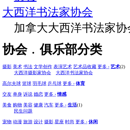
大西洋书法家协会
加拿大大西洋书法家协
协会﹒俱乐部分类
摄影
美术
书法
文学创作
表演艺术
艺术品收藏
更多 ›
艺术
(2)
大西洋摄影家协会
大西洋书法家协会
高尔夫球
篮球
羽毛球
乒乓球
更多 ›
体育
交友
单身
诉说
婚恋
更多 ›
情感
美食
购物
美容
健康
汽车
更多 ›
生活
(1)
民生问题
宠物
动漫
旅游
设计
摄影
星座
时尚
更多 ›
休闲