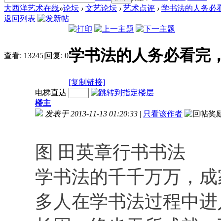
大西洋艺术在线
»
论坛
›
文艺论坛
›
艺术点评
›
学书法的人务必
返回列表
学书法的人务必看完
查看:
13245
|
回复:
0
[复制链接]
电梯直达
楼主
发表于 2013-11-13 01:20:33
|
只看该作者
图 田英章行书书法
学书法的千千万万，成
多人在学书法过程中进