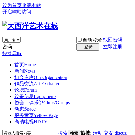
设为首页
收藏本站
开启辅助访问
找回密码
自动登录
密码
立即注册
登录
快捷导航
首页
Home
新闻
News
协会专栏
Our Organization
作品交流
Art Exchange
论坛
Forum
设备信息
Equipments
协会﹒俱乐部
Clubs/Groups
动态
Space
服务黄页
Yellow Page
高清电视
HDTV
搜索
热搜:
活动
交友
discuz
搜索