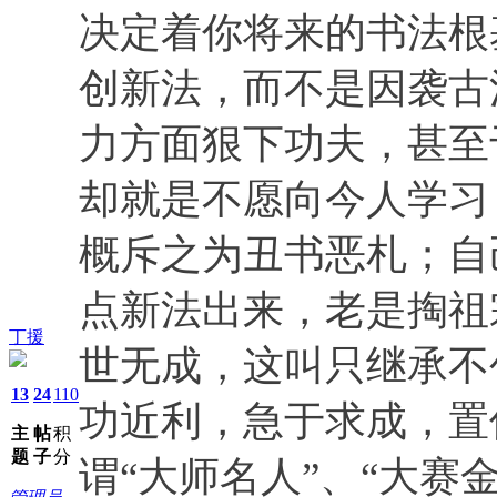
决定着你将来的书法根
创新法，而不是因袭古
力方面狠下功夫，甚至
却就是不愿向今人学习
概斥之为丑书恶札；自
点新法出来，老是掏祖
丁援
世无成，这叫只继承不
13
24
110
功近利，急于求成，置
主
帖
积
题
子
分
谓“大师名人”、“大赛