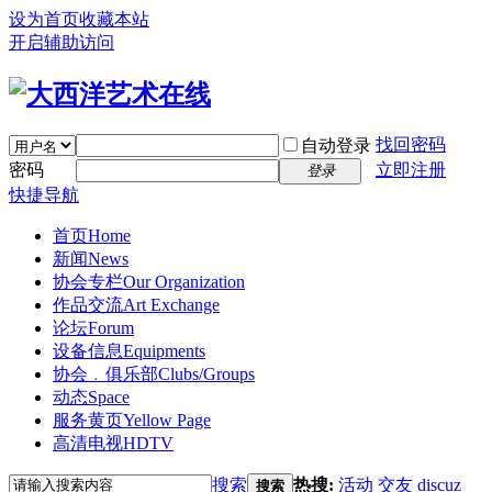
设为首页
收藏本站
开启辅助访问
找回密码
自动登录
密码
立即注册
登录
快捷导航
首页
Home
新闻
News
协会专栏
Our Organization
作品交流
Art Exchange
论坛
Forum
设备信息
Equipments
协会﹒俱乐部
Clubs/Groups
动态
Space
服务黄页
Yellow Page
高清电视
HDTV
搜索
热搜:
活动
交友
discuz
搜索