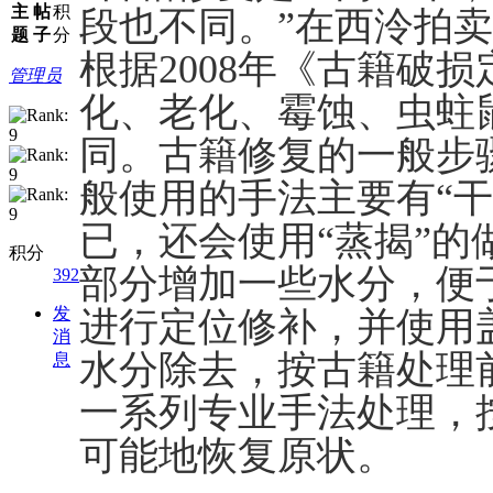
主
帖
积
段也不同。”在西泠拍
题
子
分
根据2008年《古籍破
管理员
化、老化、霉蚀、虫蛀
同。古籍修复的一般步
般使用的手法主要有“干
已，还会使用“蒸揭”
积分
部分增加一些水分，便
392
发
进行定位修补，并使用
消
水分除去，按古籍处理
息
一系列专业手法处理，
可能地恢复原状。