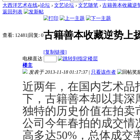
大西洋艺术在线
»
论坛
›
文艺论坛
›
文艺随笔
›
古籍善本收藏逆
返回列表
古籍善本收藏逆势上扬
查看:
12481
|
回复:
0
[复制链接]
电梯直达
楼主
发表于 2013-11-18 01:17:37
|
只看该作者
近两年，在国内艺术品
下，古籍善本却以其深
独特的历史价值在拍卖
公司今年春拍的成交情
高多达50%，总体成交