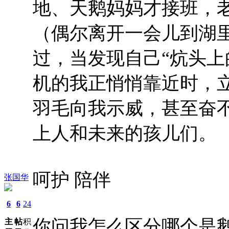
地、天鹅妈妈才接班，
（偶尔离开一会儿到湖
过，当发现自己“炕头上
机的我正悄悄靠近时，
羽毛向我示威，甚至奋
上人和未来的孩儿们。
呵护 陪伴
张国华
6
6
24
你问我怎么区分哪个是
主
帖
积