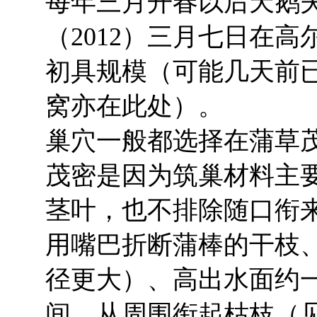
每年三月开春以后天鹅
（
2012
）三月七日在高
初具规模（可能几天前
窝亦在此处）。
巢穴一般都选择在蒲草茂
茂密是因为筑巢材料主
茎叶，也不排除随口衔
用嘴巴折断蒲棒的干枝
径更大）、高出水面约
间、从周围衔起枯枝（