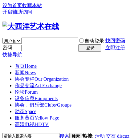
设为首页
收藏本站
开启辅助访问
找回密码
自动登录
密码
立即注册
登录
快捷导航
首页
Home
新闻
News
协会专栏
Our Organization
作品交流
Art Exchange
论坛
Forum
设备信息
Equipments
协会﹒俱乐部
Clubs/Groups
动态
Space
服务黄页
Yellow Page
高清电视
HDTV
搜索
热搜:
活动
交友
discuz
搜索