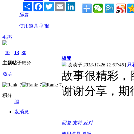
Share
Facebook
Twitter
Email
LinkedIn
回复
使用道具
举报
毛杰
10
13
80
板凳
主题
帖子
积分
发表于 2013-11-26 12:07:46
|
只
故事很精彩，
版主
谢谢分享，期
积分
80
发消息
回复
支持
反对
使用道具
举报