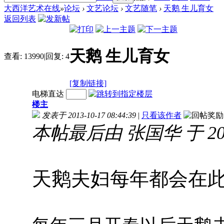
大西洋艺术在线
»
论坛
›
文艺论坛
›
文艺随笔
›
天鹅 生儿育女
返回列表
天鹅 生儿育女
查看:
13990
|
回复:
4
[复制链接]
电梯直达
楼主
发表于 2013-10-17 08:44:39
|
只看该作者
本帖最后由 张国华 于 2013-
天鹅夫妇每年都会在