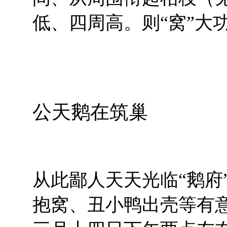
低、四周高。则“窝”大
公天鹅在筑巢
从此鄙人天天光临“鹅府
抱窝、丑小鸭出壳等有