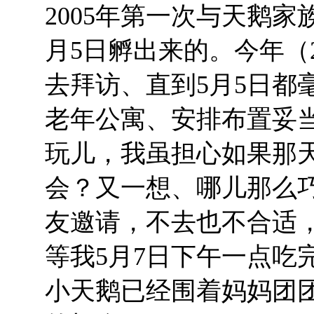
2005
年第一次与天鹅家
月
5
日孵出来的。今年（
去拜访、直到
5
月
5
日都
老年公寓、安排布置妥
玩儿，我虽担心如果那
会？又一想、哪儿那么
友邀请，不去也不合适
等我
5
月
7
日下午一点吃
小天鹅已经围着妈妈团